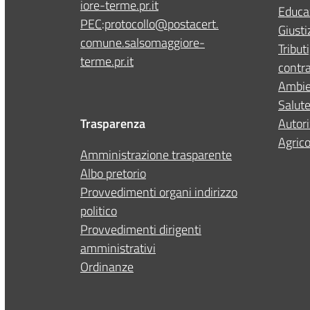
iore-terme.pr.it
Educa
PEC
:
protocollo@postacert.
Giusti
comune.salsomaggiore-
Tribut
terme.pr.it
contr
Ambie
Salute
Trasparenza
Autori
Agrico
Amministrazione trasparente
Albo pretorio
Provvedimenti organi indirizzo
politico
Provvedimenti dirigenti
amministrativi
Ordinanze