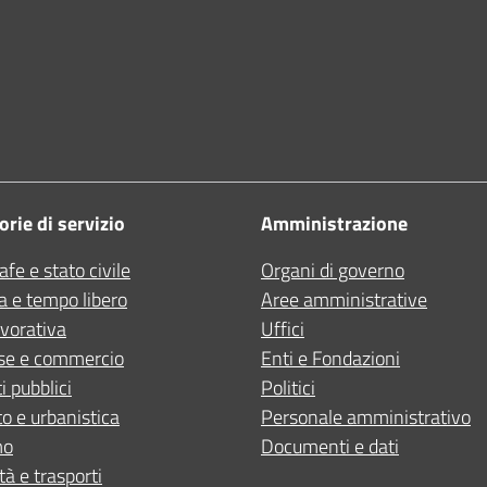
rie di servizio
Amministrazione
fe e stato civile
Organi di governo
a e tempo libero
Aree amministrative
avorativa
Uffici
se e commercio
Enti e Fondazioni
i pubblici
Politici
o e urbanistica
Personale amministrativo
mo
Documenti e dati
tà e trasporti