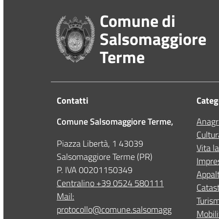
Comune di
Salsomaggiore
Terme
Contatti
Catego
Comune Salsomaggiore Terme,
Anagra
Cultur
Piazza Libertà, 1 43039
Vita l
Salsomaggiore Terme (PR)
Impre
P. IVA 00201150349
Appalt
Centralino +39 0524 580111
Catast
Mail:
Turis
protocollo@comune.salsomagg
Mobili